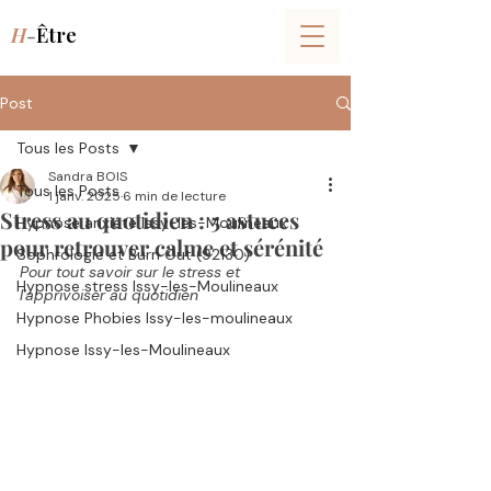
H
-
Être
Post
Tous les Posts
Sandra BOIS
Tous les Posts
1 janv. 2025
6 min de lecture
Stress au quotidien : 5 astuces
Hypnose anxiété Issy-les-Moulineaux
pour retrouver calme et sérénité
Sophrologie et Burn Out (92130)
Pour tout savoir sur le stress et 
Hypnose stress Issy-les-Moulineaux
l'apprivoiser au quotidien 
Hypnose Phobies Issy-les-moulineaux
Hypnose Issy-les-Moulineaux