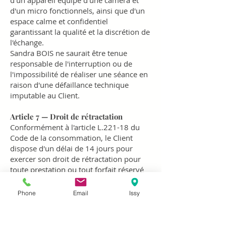
d'un appareil équipé d'une caméra et
d'un micro fonctionnels, ainsi que d'un
espace calme et confidentiel
garantissant la qualité et la discrétion de
l'échange.
Sandra BOIS ne saurait être tenue
responsable de l'interruption ou de
l'impossibilité de réaliser une séance en
raison d'une défaillance technique
imputable au Client.
Article 7 — Droit de rétractation
Conformément à l'article L.221-18 du
Code de la consommation, le Client
dispose d'un délai de 14 jours pour
exercer son droit de rétractation pour
toute prestation ou tout forfait réservé
et réglé à l'avance par un moyen de
communication à distance (réservation
Phone
Email
Issy
en ligne, par téléphone ou par email),
que la ou les séances concernées se
déroulent ensuite en cabinet ou à