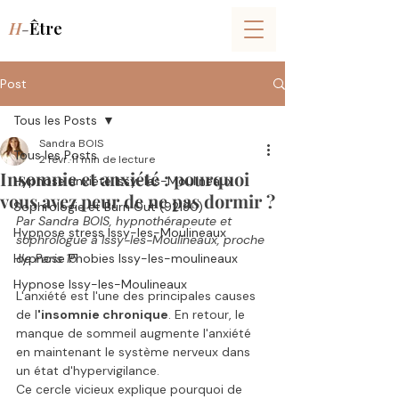
H
-
Être
Post
Tous les Posts
Sandra BOIS
Tous les Posts
2 févr.
11 min de lecture
Insomnie et anxiété : pourquoi
Hypnose anxiété Issy-les-Moulineaux
vous avez peur de ne pas dormir ?
Sophrologie et Burn Out (92130)
Par Sandra BOIS, hypnothérapeute et 
Hypnose stress Issy-les-Moulineaux
sophrologue à Issy-les-Moulineaux, proche 
Hypnose Phobies Issy-les-moulineaux
de Paris 15
Hypnose Issy-les-Moulineaux
L'anxiété est l'une des principales causes 
de l
'insomnie chronique
. En retour, le 
manque de sommeil augmente l'anxiété 
en maintenant le système nerveux dans 
un état d'hypervigilance. 
Ce cercle vicieux explique pourquoi de 