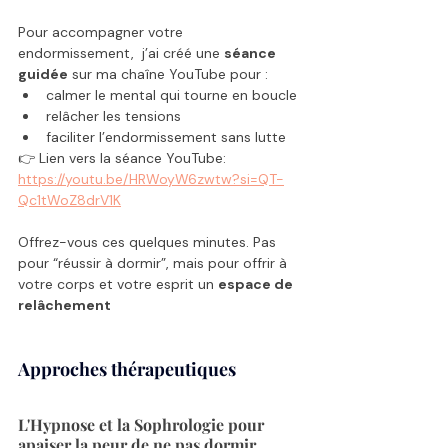
Pour accompagner votre 
endormissement,  j’ai créé une 
séance 
guidée
 sur ma chaîne YouTube pour :
calmer le mental qui tourne en boucle
relâcher les tensions
faciliter l’endormissement sans lutte
👉 Lien vers la séance YouTube: 
https://youtu.be/HRWoyW6zwtw?si=QT-
Qc1tWoZ8drV1K
Offrez-vous ces quelques minutes. Pas 
pour “réussir à dormir”, mais pour offrir à 
votre corps et votre esprit un 
espace de 
relâchement
Approches thérapeutiques
L'Hypnose et la Sophrologie pour 
apaiser la peur de ne pas dormir