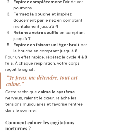
Expirez complètement
 l’air de vos 
poumons
Fermez la bouche
 et inspirez 
doucement par le nez en comptant 
mentalement jusqu’à 
4
Retenez votre souffle
 en comptant 
jusqu’à 
7
Expirez en faisant un léger bruit
 par 
la bouche en comptant jusqu’à 
8
Pour un effet rapide, répétez le cycle 
4 à 8 
fois
. À chaque respiration, votre corps 
reçoit le signal :
“Je peux me détendre, tout est 
calme.”
Cette technique 
calme le système 
nerveux
, ralentit le cœur, relâche les 
tensions musculaires et favorise l’entrée 
dans le sommeil.
Comment calmer les cogitations 
nocturnes ?