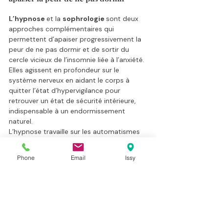
L’hypnose 
et la 
sophrologie 
sont deux 
approches complémentaires qui 
permettent d’apaiser progressivement la 
peur de ne pas dormir et de sortir du 
cercle vicieux de l’insomnie liée à l’anxiété.
Elles agissent en profondeur sur le 
système nerveux en aidant le corps à 
quitter l’état d’hypervigilance pour 
retrouver un état de sécurité intérieure, 
indispensable à un endormissement 
naturel. 
L’hypnose travaille sur les automatismes 
inconscients qui entretiennent les 
pensées d’anticipation et le besoin de 
Phone
Email
Issy
contrôle, tandis que la sophrologie 
favorise le relâchement des tensions 
corporelles et la reconnexion à la 
respiration.
Avec une pratique régulière, il devient 