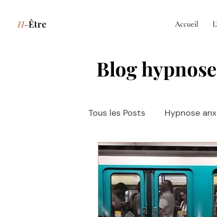
H
-
Être
Accueil
L
Blog hypnose
Tous les Posts
Hypnose anxi
Hypnose stress Issy-les-M
Hypnose Issy-les-Moulinea