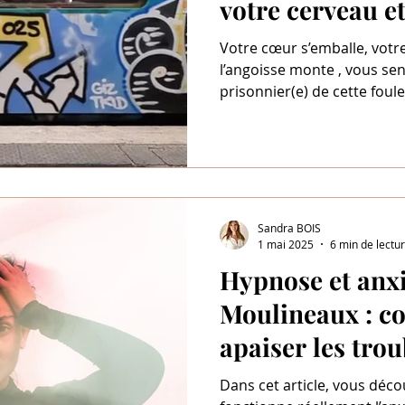
votre cerveau et
l’hypnose
Votre cœur s’emballe, votre
l’angoisse monte , vous se
prisonnier(e) de cette foul
Vous avez peur de perdre le
malaise, de "devenir fou". Si ces sensations vous sont
familières, vous avez peut-
d’angoisse ou attaque de 
ces épisodes deviennent fr
point d’impacter le quotidi
Sandra BOIS
1 mai 2025
6 min de lectu
Hypnose et anxi
Moulineaux : c
apaiser les tro
durablement
Dans cet article, vous découvrire