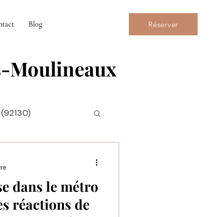
ntact
Blog
Réserver
es-Moulineaux
 (92130)
ure
se dans le métro
s réactions de