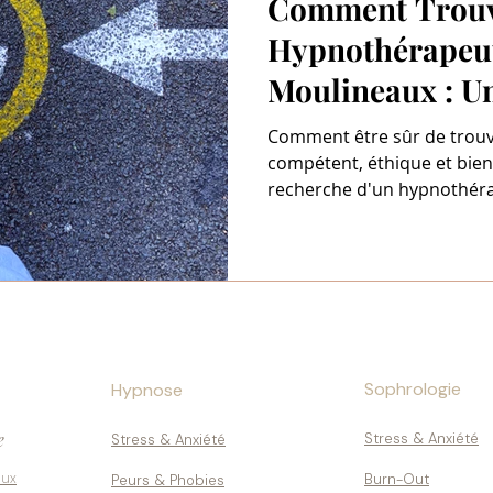
Comment Trouve
Hypnothérapeut
Moulineaux : U
Pratique pour C
Comment être sûr de trouv
Confiance et Sé
compétent, éthique et bienve
recherche d'un hypnothér
Paris 15
Sophrologie
Hypnose
e
Stress & Anxiété
Stress & Anxiété
aux
Burn-Out
Peurs & Phobies