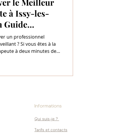
r le Meilleur
e à Issy-les-
n Guide
hoisir avec
er un professionnel
rénité
illant ? Si vous êtes à la
apeute à deux minutes de
Informations
Qui suis-je ?
Tarifs et contacts