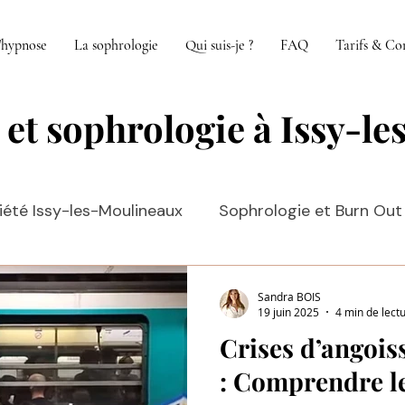
'hypnose
La sophrologie
Qui suis-je ?
FAQ
Tarifs & Co
 et sophrologie à Issy-l
été Issy-les-Moulineaux
Sophrologie et Burn Out
oulineaux
Hypnose Phobies Issy-les-moulineaux
Sandra BOIS
19 juin 2025
4 min de lect
Crises d’angois
ux
: Comprendre le