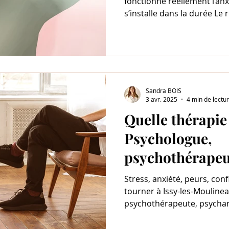
fonctionne réellement l’anx
s’installe dans la durée Le rôle du système nerveux
dans les états d’hypervigilance Pourquoi il
difficile de “contrôler” ses pensé
l’hypnose agit sur les méc
l’anxiété Comment retrouver progressivement un
apaisement durable et un me
En séance, j’accompagne 
Sandra BOIS
qui souffrent d’a
3 avr. 2025
4 min de lectu
Quelle thérapie 
Psychologue,
psychothérapeu
psychanalyste,
Stress, anxiété, peurs, con
hypnothérapeu
tourner à Issy-les-Mouline
psychothérapeute, psychan
Découvrez ce guide simplifié