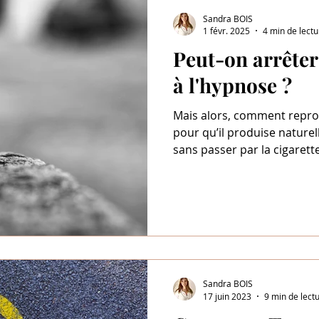
Sandra BOIS
1 févr. 2025
4 min de lectu
Peut-on arrêter
à l'hypnose ?
Mais alors, comment repr
pour qu’il produise nature
sans passer par la cigaret
nouvelles associations plus
retrouver du plaisir autrement ? C'est l
méthodes comme l'hypnose
reprendre le contrôle et à 
habitudes bénéfiques pour 
Sandra BOIS
17 juin 2023
9 min de lect