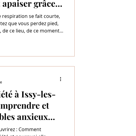
 apaiser grâce à
 respiration se fait courte,
ntez que vous perdez pied,
e, de ce lieu, de ce moment
 contrôle, de faire un
être déjà vécu une crise
panique. Et pour beaucoup,
équents, voire redoutés au
en.
re
été à Issy-les-
omprendre et
ubles anxieux
z : Comment