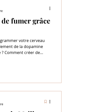
re
 de fumer grâce
ogrammer votre cerveau
llement de la dopamine
te ? Comment créer de
 saines et positives pour
à que des
 peuvent vous aider à
ancrer de nouvelles
votre bien-être.
ure