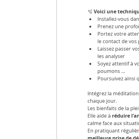
🫧 
Voici une techniqu
Installez-vous da
Prenez une profon
Portez votre atte
le contact de vos 
Laissez passer vo
les analyser
Soyez attentif à v
poumons ...
Poursuivez ainsi q
Intégrez la méditatio
chaque jour.
Les bienfaits de la pl
Elle aide à
 réduire l'a
calme face aux situati
En pratiquant réguli
meilleure prise de dé