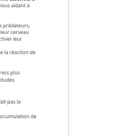
nous aidant à 
es prédateurs, 
 leur cerveau 
tiver leur 
 la réaction de 
ress plus 
titudes 
fait pas la 
accumulation de 