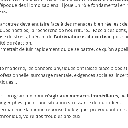
l’époque des Homo sapiens, il joue un rôle fondamental en 
ers.
s ancêtres devaient faire face à des menaces bien réelles : d
ques hostiles, la recherche de nourriture… Face à ces défis,
e de stress, libérant de 
l’adrénaline et du cortisol 
pour ac
ité de réaction. 
mettait de fuir rapidement ou de se battre, ce qu’on appelle
té moderne, les dangers physiques ont laissé place à des st
rofessionnelle, surcharge mentale, exigences sociales, incer
tiques… 
tant programmé pour 
réagir aux menaces immédiates
, ne 
anger physique et une situation stressante du quotidien. 
en permanence la même réponse biologique, provoquant une 
chronique, voire des troubles anxieux.