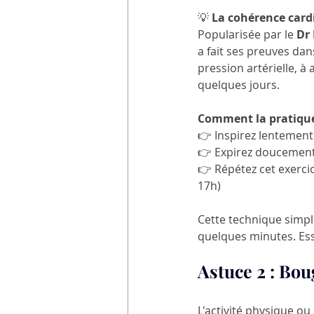
💡
 La cohérence card
Popularisée par le 
Dr
a fait ses preuves dan
pression artérielle, à
quelques jours.
Comment la pratique
👉 Inspirez lentement
👉 Expirez doucement
👉 Répétez cet exerci
17h)
Cette technique simple 
quelques minutes. Essa
Astuce 2 : 
Boug
L'activité physique ou