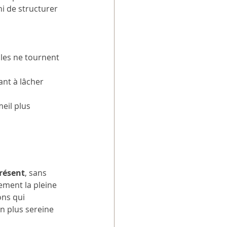
i de structurer 
lles ne tournent 
ant à lâcher 
eil plus 
présent
, sans 
ement la pleine 
ns qui 
n plus sereine 