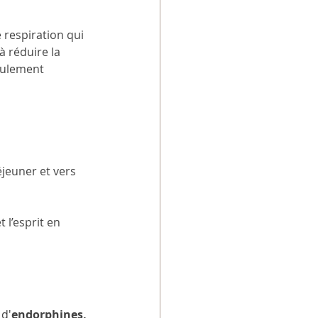
 respiration qui 
à réduire la 
eulement 
éjeuner et vers 
 l’esprit en 
 d'
endorphines, 