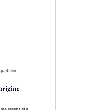
 quotidien 
origine 
me essentiel à 