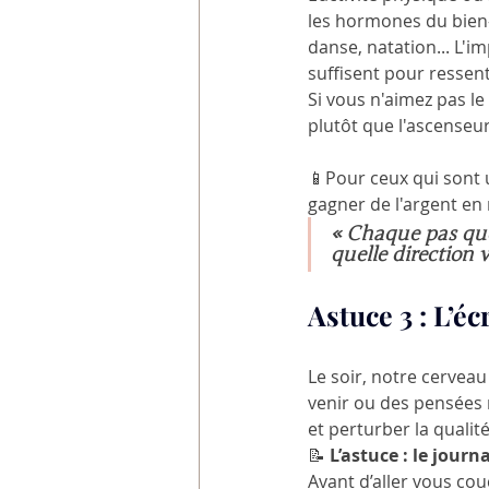
les hormones du bien-ê
danse, natation... L'
suffisent pour ressenti
Si vous n'aimez pas le
plutôt que l'ascenseur
📱Pour ceux qui sont 
gagner de l'argent e
« Chaque pas que 
quelle direction
Astuce 3 : 
L’éc
Le soir, notre cerveau
venir ou des pensées 
et perturber la qualit
📝 
L’astuce : le jour
Avant d’aller vous cou