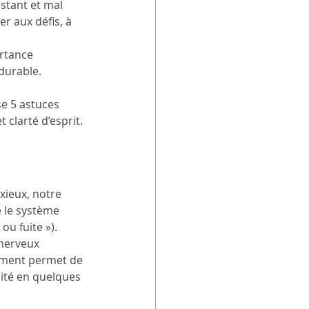
stant et mal 
r aux défis, à 
ortance 
 durable.
e 5 astuces 
 clarté d’esprit.
ieux, notre 
 le système 
u fuite »).
nerveux 
ement permet de 
nité en quelques 