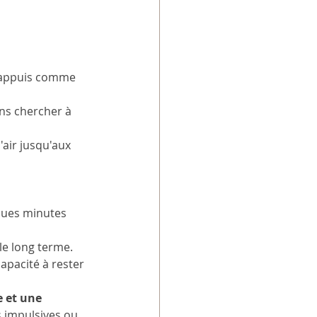
d'appuis comme  
ns chercher à 
'air jusqu'aux 
ques minutes 
le long terme. 
apacité à rester 
 et une 
 impulsives ou 