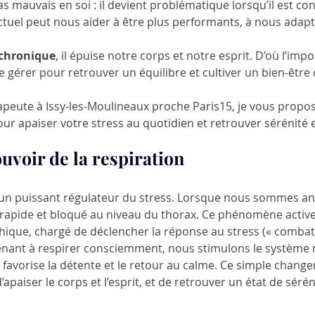
as mauvais en soi : il devient problématique lorsqu’il est con
tuel peut nous aider à être plus performants, à nous adapte
 chronique
, il épuise notre corps et notre esprit. D’où l’imp
 gérer pour retrouver un équilibre et cultiver un bien-être
peute à Issy-les-Moulineaux proche Paris15, je vous propos
our apaiser votre stress au quotidien et retrouver sérénité et
ouvoir de la respiration 
 un puissant régulateur du stress. Lorsque nous sommes anx
, rapide et bloqué au niveau du thorax. Ce phénomène active
que, chargé de déclencher la réponse au stress (« combat o
renant à respirer consciemment, nous stimulons le système 
favorise la détente et le retour au calme. Ce simple chang
’apaiser le corps et l’esprit, et de retrouver un état de séré