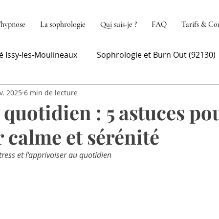
'hypnose
La sophrologie
Qui suis-je ?
FAQ
Tarifs & Co
 Issy-les-Moulineaux
Sophrologie et Burn Out (92130)
v. 2025
6 min de lecture
ineaux
Hypnose Phobies Issy-les-moulineaux
 quotidien : 5 astuces po
 calme et sérénité
tress et l'apprivoiser au quotidien 