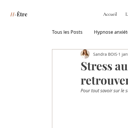
H
-
Être
Accueil
L
Tous les Posts
Hypnose anxiété
Sandra BOIS
1 jan
Hypnose stress Issy-les-Moul
Stress au
retrouver
Hypnose Issy-les-Moulineaux
Pour tout savoir sur le s