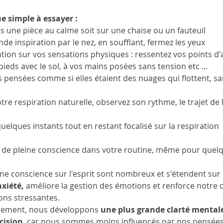
e simple à essayer :
ns une pièce au calme soit sur une chaise ou un fauteuil 
de inspiration par le nez, en soufflant, fermez les yeux
ntion sur vos sensations physiques : ressentez vos points 
pieds avec le sol, à vos mains posées sans tension etc ...
s pensées comme si elles étaient des nuages qui flottent, sa
otre respiration naturelle, observez son rythme, le trajet de l
uelques instants tout en restant focalisé sur la respiration
n de pleine conscience dans votre routine, même pour quel
eine conscience sur l'esprit sont nombreux et s'étendent sur 
nxiété,
 améliore la gestion des émotions et renforce notre c
ons stressantes. 
èrement, nous développons 
une plus grande clarté mentale
cision
, car nous sommes moins influencés par nos pensées